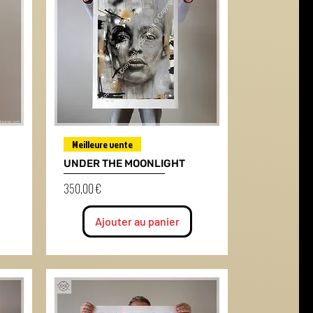
Meilleure vente
UNDER THE MOONLIGHT
Prix
350,00 €
Ajouter au panier