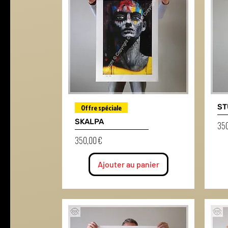
ST
Offre spéciale
SKALPA
Prix
350
Prix
350,00 €
Ajouter au panier