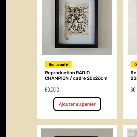
Nouveauté
O
Reproduction RADIO
Re
CHAMPION / cadre 20x26cm
20
Prix
Prix
60,00 €
60,
Ajouter au panier