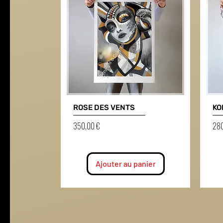
ROSE DES VENTS
KO
Prix
Prix
350,00 €
280
Ajouter au panier