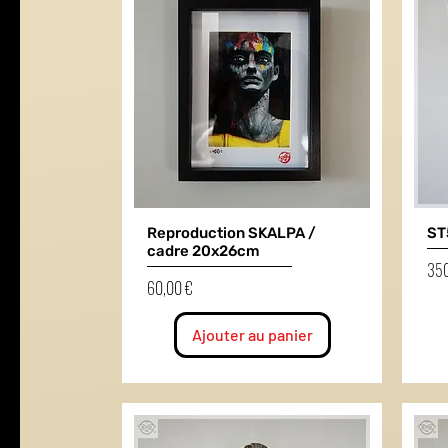
Reproduction SKALPA /
ST
cadre 20x26cm
Prix
350
Prix
60,00 €
Ajouter au panier