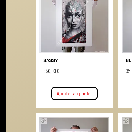
SASSY
BL
Prix
Prix
350,00 €
350
Ajouter au panier