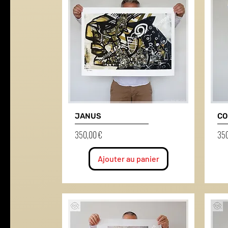
JANUS
CO
Prix
Prix
350,00 €
350
Ajouter au panier