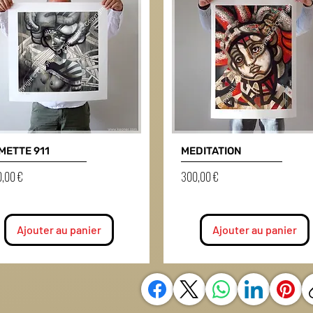
METTE 911
MEDITATION
Prix
,00 €
300,00 €
Ajouter au panier
Ajouter au panier