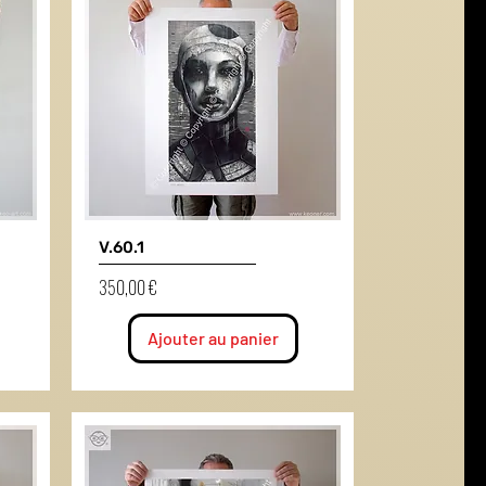
V.60.1
Prix
350,00 €
Ajouter au panier