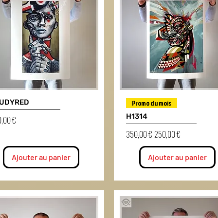
UDYRED
Promo du mois
H1314
,00 €
Prix original
Prix promotionnel
350,00 €
250,00 €
Ajouter au panier
Ajouter au panier