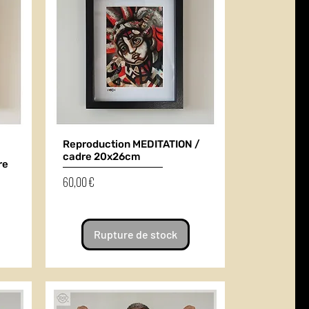
Reproduction MEDITATION /
cadre 20x26cm
re
Prix
60,00 €
Rupture de stock