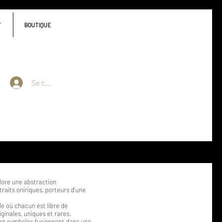
T
BOUTIQUE
Se connecter
ore une abstraction
raits oniriques, porteurs d'une
le où chacun est libre de
ginales, uniques et rares.
s et symboles fusionnent dans une