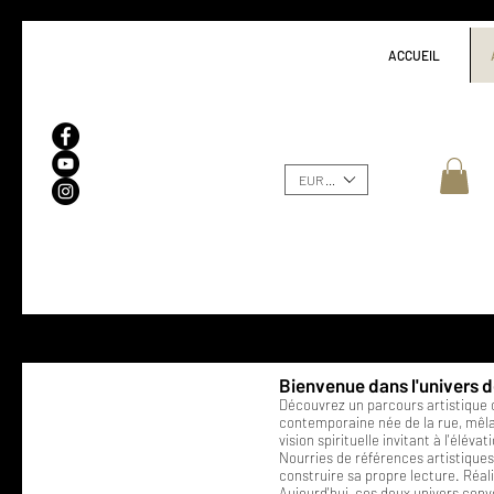
ACCUEIL
EUR (€)
Bienvenue dans l'univers de
Découvrez un parcours artistique 
contemporaine née de la rue, mêla
vision spirituelle invitant à l'élévat
Nourries de références artistiques
construire sa propre lecture. Réali
Aujourd'hui, ces deux univers conv