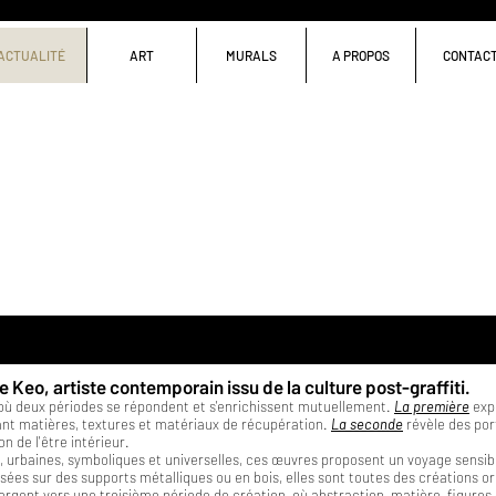
ACTUALITÉ
ART
MURALS
A PROPOS
CONTAC
 Keo, artiste contemporain issu de la culture post-graffiti.
où deux périodes se répondent et s'enrichissent mutuellement.
La première
expl
nt matières, textures et matériaux de récupération.
La seconde
révèle des port
ion de l'être intérieur.
, urbaines, symboliques et universelles, ces œuvres proposent un voyage sensib
sées sur des supports métalliques ou en bois, elles sont toutes des créations ori
ergent vers une troisième période de création, où abstraction, matière, figure