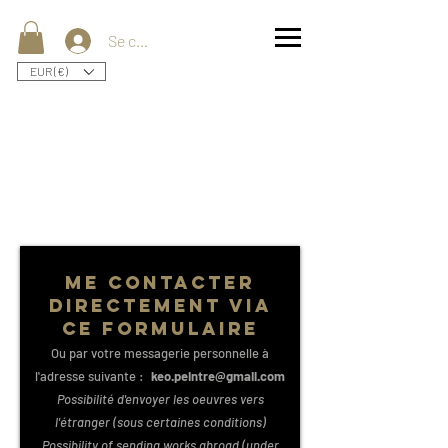
Se connecter
EUR (€)
me contacter
directement via
ce formulaire
Ou par votre messagerie personnelle à
l'adresse suivante :
keo.peintre@gmail.com
Possibilité d'envoyer les oeuvres vers
l'étranger (sous certaines conditions)
Possibility of sending works abroad (under