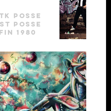
tk posse
st posse
fin 1980