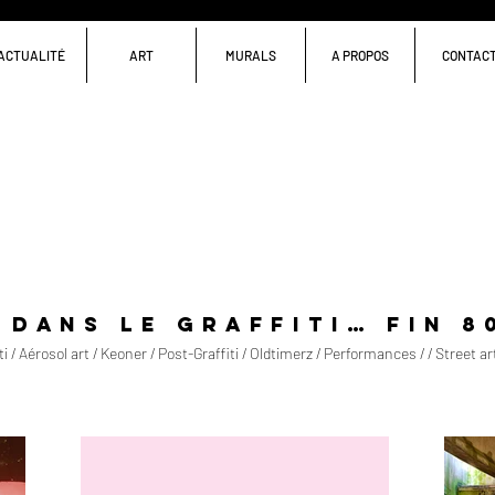
ACTUALITÉ
ART
MURALS
A PROPOS
CONTAC
 dans le graffiti… fin 8
/ Aérosol art / Keoner / Post-Graffiti / Oldtimerz / Performances / / Street ar