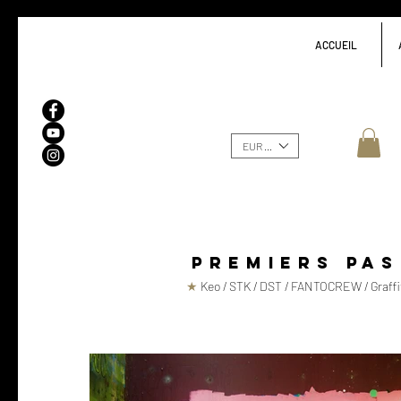
ACCUEIL
EUR (€)
premiers pas
★
Keo / STK / DST / FANTOCREW / Graffiti 