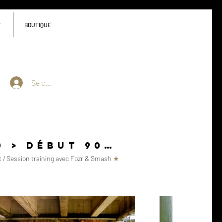
T
BOUTIQUE
Se connecter
0 > début 90…
t / Session training avec
Fozr & Smash
★