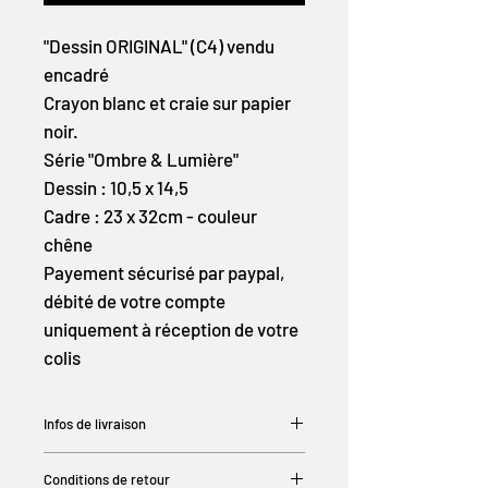
"Dessin ORIGINAL" (C4) vendu
encadré
Crayon blanc et craie sur papier
noir.
Série "Ombre & Lumière"
Dessin : 10,5 x 14,5
Cadre : 23 x 32cm - couleur
chêne
Payement sécurisé par paypal,
débité de votre compte
uniquement à réception de votre
colis
Infos de livraison
Les colis sont généralement expédiés
Conditions de retour
dans un délai de 48 heures après